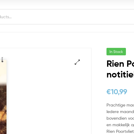
In Stock
Rien P
notiti
€
10,99
Prachtige maa
Iedere maand i
bovendien voo
en makkelijk 
Rien Poortvlie