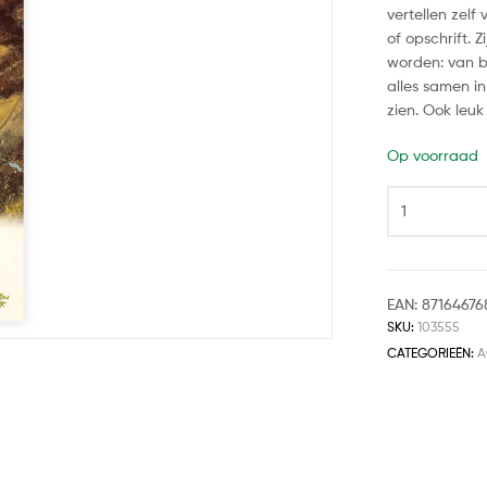
vertellen zelf
of opschrift. 
worden: van bo
alles samen in
zien. Ook leuk
Op voorraad
EAN:
87164676
SKU:
103555
CATEGORIEËN:
A