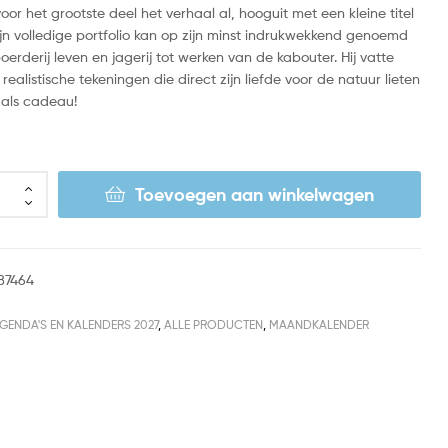
 voor het grootste deel het verhaal al, hooguit met een kleine titel
Zijn volledige portfolio kan op zijn minst indrukwekkend genoemd
erderij leven en jagerij tot werken van de kabouter. Hij vatte
 realistische tekeningen die direct zijn liefde voor de natuur lieten
 als cadeau!
Toevoegen aan winkelwagen
87464
GENDA'S EN KALENDERS 2027
,
ALLE PRODUCTEN
,
MAANDKALENDER