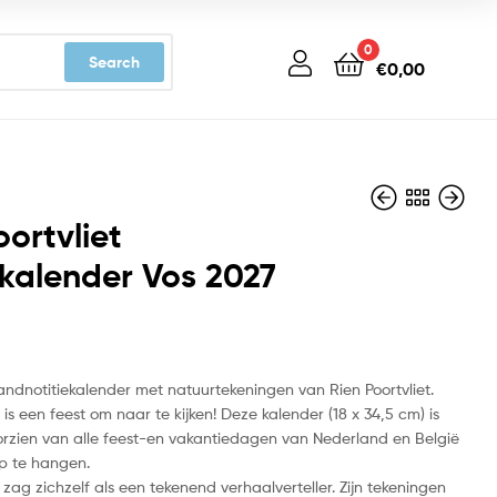
0
Search
€
0,00
oortvliet
ekalender Vos 2027
€
€
10,99
14,99
ndnotitiekalender met natuurtekeningen van Rien Poortvliet.
s een feest om naar te kijken! Deze kalender (18 x 34,5 cm) is
rzien van alle feest-en vakantiedagen van Nederland en België
op te hangen.
t zag zichzelf als een tekenend verhaalverteller. Zijn tekeningen