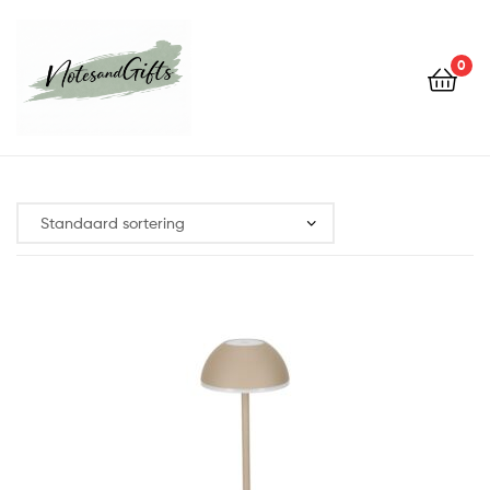
0
Notes&gifts