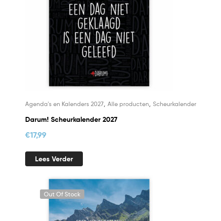
,
,
Agenda's en Kalenders 2027
Alle producten
Scheurkalender
Darum! Scheurkalender 2027
€
17,99
Lees Verder
Out Of Stock