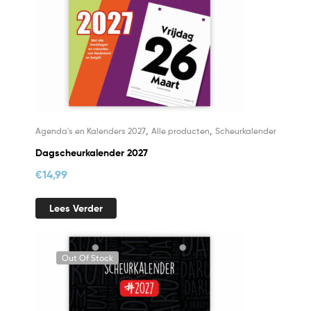
,
,
Agenda's en Kalenders 2027
Alle producten
Scheurkalender
Dagscheurkalender 2027
€
14,99
Lees Verder
Out Of Stock