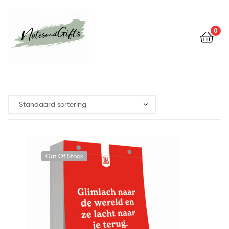
0
Notes&gifts
Out Of Stock