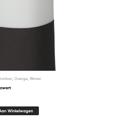
,
,
utdoor
Overige
Wonen
 zwart
Aan Winkelwagen