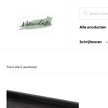
Alle producten
Notes&gifts
Schrijfwaren
De
mooiste
notitieboeken
en
Toont alle 5 resultaten
cadeaus