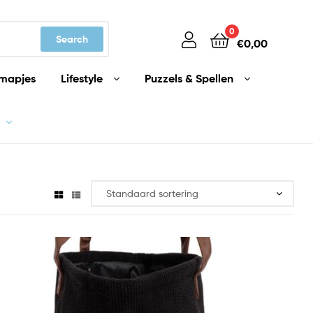
0
Search
€
0,00
mapjes
Lifestyle
Puzzels & Spellen