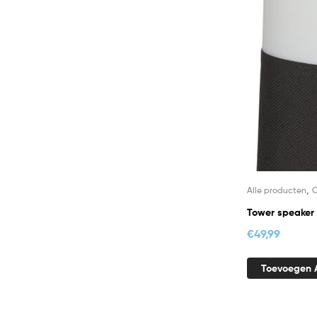
,
Alle producten
O
Tower speaker
€
49,99
Toevoegen 