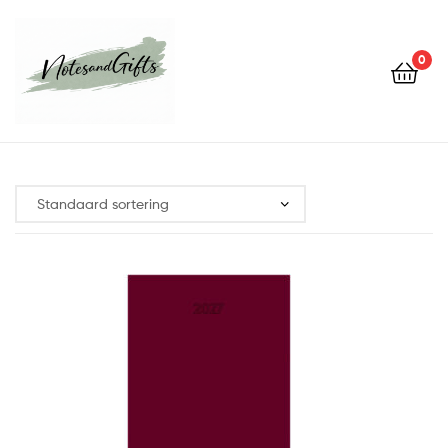
0
Notes&gifts