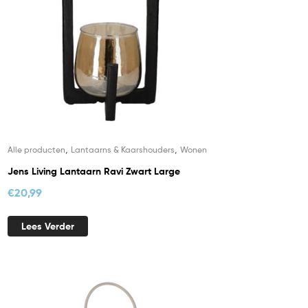
,
,
Alle producten
Lantaarns & Kaarshouders
Wonen
Jens Living Lantaarn Ravi Zwart Large
€
20,99
Lees Verder