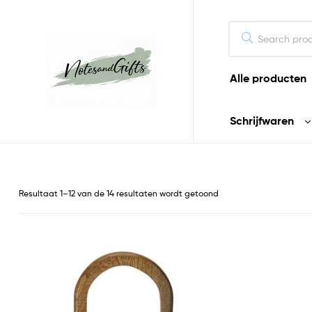
Alle producten
Notes&gifts
Schrijfwaren
De
mooiste
notitieboeken
en
Resultaat 1–12 van de 14 resultaten wordt getoond
cadeaus