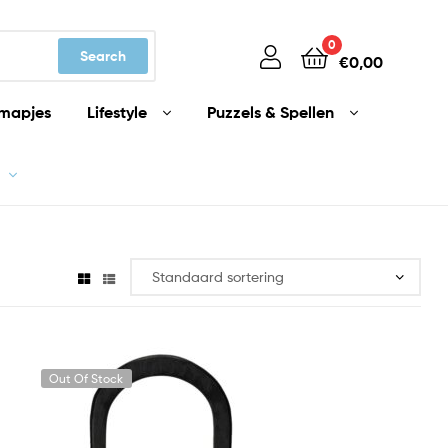
0
Search
€
0,00
mapjes
Lifestyle
Puzzels & Spellen
Out Of Stock