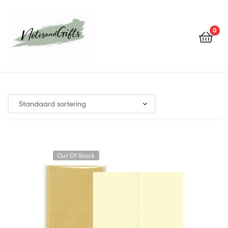
0
Notes&gifts
Out Of Stock