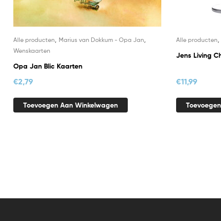
,
,
Alle producten
Marius van Dokkum - Opa Jan
Alle producten
Wenskaarten
Jens Living C
Opa Jan Blic Kaarten
€
2,79
€
11,99
Toevoegen Aan Winkelwagen
Toevoegen