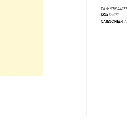
EAN:
97814413
SKU:
546177
CATEGORIEËN:
A