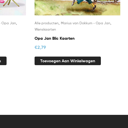
,
,
,
- Opa Jan
Alle producten
Marius van Dokkum - Opa Jan
Wenskaarten
Opa Jan Blic Kaarten
€
2,79
n
Toevoegen Aan Winkelwagen