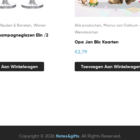
,
,
,
Keuken & Borrelen
Wonen
Alle producten
Marius van Dokkum 
Wenskaarten
hampagneglazen Elin /2
Opa Jan Blic Kaarten
€
2,79
 Aan Winkelwagen
Toevoegen Aan Winkelwage
Copyright © 2026
Notes&gifts
. All Rights Reserved.