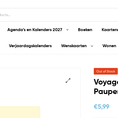
Agenda’s en Kalenders 2027
Boeken
Kaarten
Verjaardagskalenders
Wenskaarten
Wonen
Out of Stock
Voyag
Pauper
€
5,99