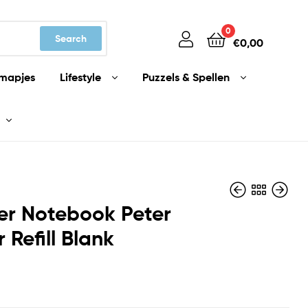
0
Search
€
0,00
mapjes
Lifestyle
Puzzels & Spellen
er Notebook Peter
 Refill Blank
€
€
5,99
8,99