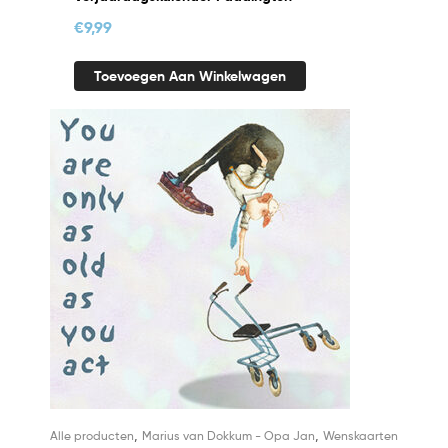
€
9,99
Toevoegen Aan Winkelwagen
,
,
Alle producten
Marius van Dokkum - Opa Jan
Wenskaarten