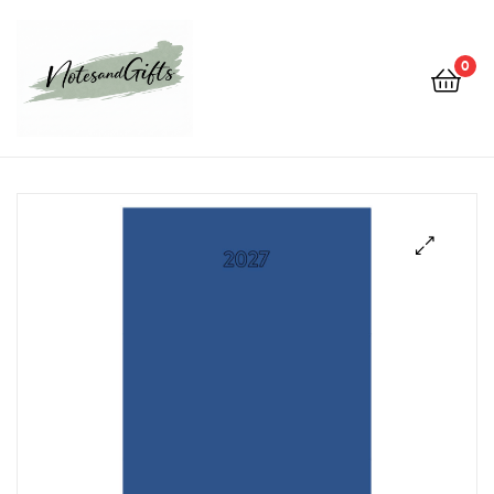
0
Notes&gifts