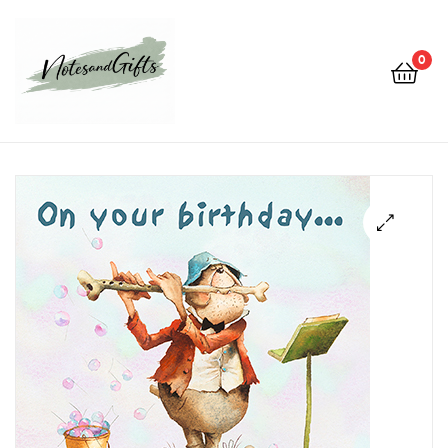
0
Notes&gifts