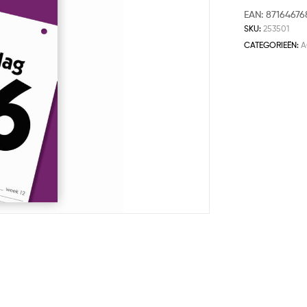
EAN:
87164676
SKU:
253501
CATEGORIEËN:
A