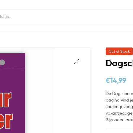
Out of Stock
Dagsc
€
14,99
De Dagscheurk
pagina vind j
samengevoegd 
vakantiedagen
Bijzonder leuk