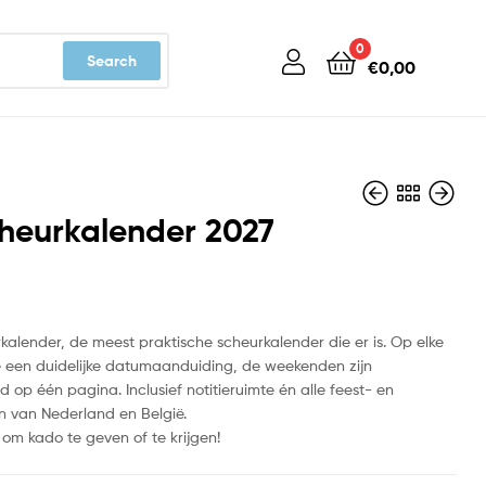
0
Search
€
0,00
heurkalender 2027
€
€
10,99
17,99
alender, de meest praktische scheurkalender die er is. Op elke
e een duidelijke datumaanduiding, de weekenden zijn
op één pagina. Inclusief notitieruimte én alle feest- en
 van Nederland en België.
 om kado te geven of te krijgen!