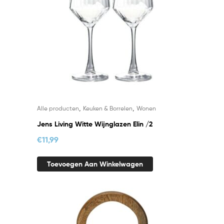
,
,
Alle producten
Keuken & Borrelen
Wonen
Jens Living Witte Wijnglazen Elin /2
€
11,99
Toevoegen Aan Winkelwagen