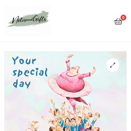
0
Notes&gifts