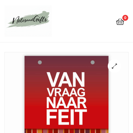
0
Notes&gifts