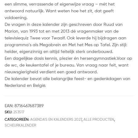
een slimme, verrassende of eigenwijze vraag – mét het
antwoord natuurlijk. Want weten hoe het zit, dat geeft
voldoening.
De vragen in deze kalender zijn geschreven door Ruud van
Marion, van 1993 tot en met 2013 dé vragenmaker van de
televisiequiz Twee voor Twaalf. Ook leverde hij bijdragen aan
programma’s als Megabrein en Met het Mes op Tafel. Zijn stijl:
helder, eigenzinnig en altijd feitelijk sterk onderbouwd.
Een dagelijkse dosis kennis, plezier én hersengymnastiek.Voor op
de wc, de keukentafel of je bureau. Van vraag naar feit, want
nieuwsgierigheid verdient een goed antwoord.
De kalender bevat alle belangrijke feest- en gedenkdagen van
Nederland en België.
EAN:
8716467687389
SKU:
253517
CATEGORIEËN:
AGENDA'S EN KALENDERS 2027
,
ALLE PRODUCTEN
,
SCHEURKALENDER