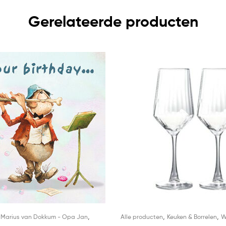
Gerelateerde producten
,
,
,
,
Marius van Dokkum - Opa Jan
Alle producten
Keuken & Borrelen
W