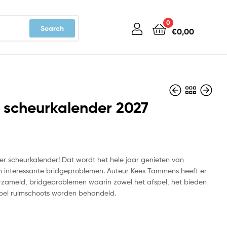
0
Search
€
0,00
 scheurkalender 2027
€
€
12,99
17,50
er scheurkalender! Dat wordt het hele jaar genieten van
 interessante bridgeproblemen. Auteur Kees Tammens heeft er
erzameld, bridgeproblemen waarin zowel het afspel, het bieden
pel ruimschoots worden behandeld.