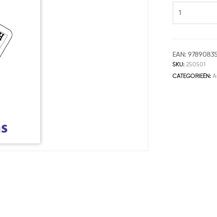
EAN:
97890835
SKU:
250501
CATEGORIEËN:
A