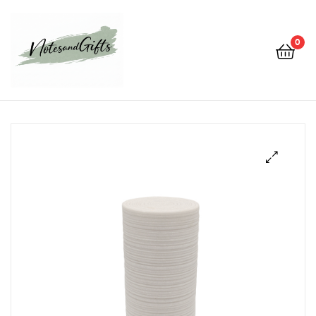
0
Notes&gifts