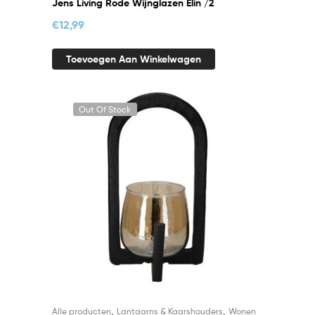
Jens Living Rode Wijnglazen Elin /2
€
12,99
Toevoegen Aan Winkelwagen
Out Of Stock
,
,
Alle producten
Lantaarns & Kaarshouders
Wonen