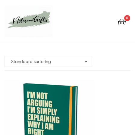
0
Notes&gifts