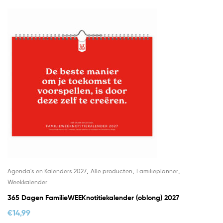
,
,
,
Agenda's en Kalenders 2027
Alle producten
Familieplanner
Weekkalender
365 Dagen FamilieWEEKnotitiekalender (oblong) 2027
€
14,99