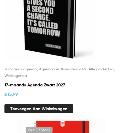
,
,
,
17 maands agenda
Agenda's en Kalenders 2027
Alle producten
Weekagenda
17-maands Agenda Zwart 2027
€
15,99
Toevoegen Aan Winkelwagen
Out Of Stock