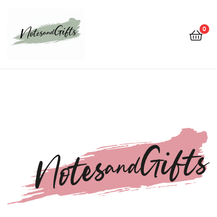
0
Notes&gifts