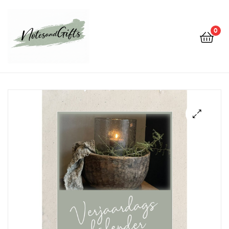
0
Notes&gifts