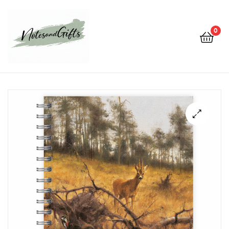
0
Notes&gifts