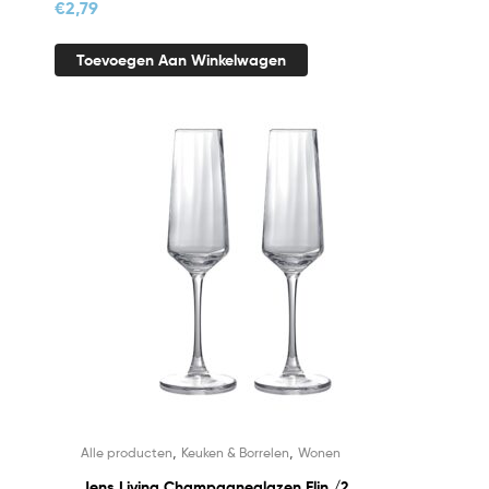
€
2,79
Toevoegen Aan Winkelwagen
,
,
Alle producten
Keuken & Borrelen
Wonen
Jens Living Champagneglazen Elin /2