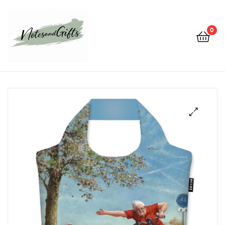
0
Notes&gifts