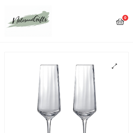
0
Notes&gifts