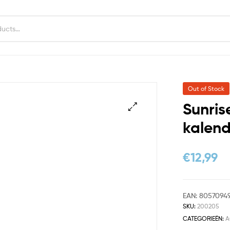
Out of Stock
Sunris
kalend
€
12,99
EAN:
8057094
SKU:
200205
CATEGORIEËN:
A