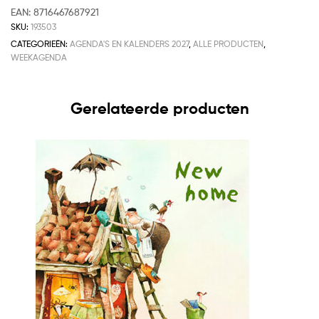
EAN:
8716467687921
SKU:
193503
CATEGORIEËN:
AGENDA'S EN KALENDERS 2027
,
ALLE PRODUCTEN
,
WEEKAGENDA
Gerelateerde producten