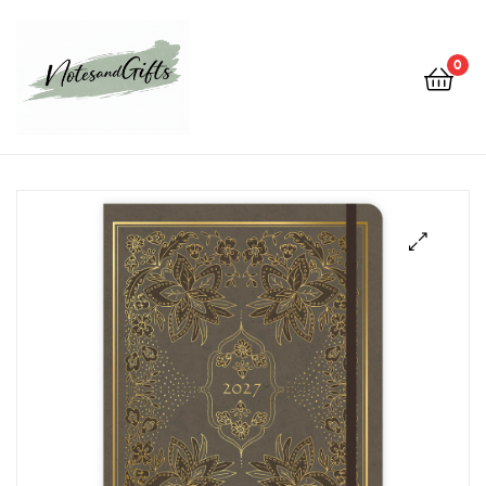
0
Notes&gifts