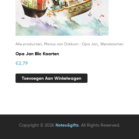
,
,
Alle producten
Marius van Dokkum - Opa Jan
Wenskaarten
Opa Jan Blic Kaarten
€
2,79
Toevoegen Aan Winkelwagen
Copyright © 2026
Notes&gifts
. All Rights Reserved.