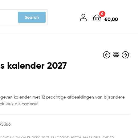
0
Search
€
0,00
s kalender 2027
€
€
14,99
14,99
gegeven kalender met 12 prachtige afbeeldingen van bijzondere
ok leuk als cadeau!
75366
GENDA'S EN KALENDERS 2027
,
ALLE PRODUCTEN
,
MAANDKALENDER