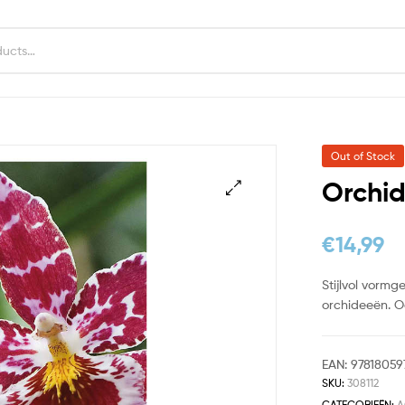
Out of Stock
Orchid
€
14,99
Stijlvol vorm
orchideeën. O
EAN:
97818059
SKU:
308112
CATEGORIEËN:
A