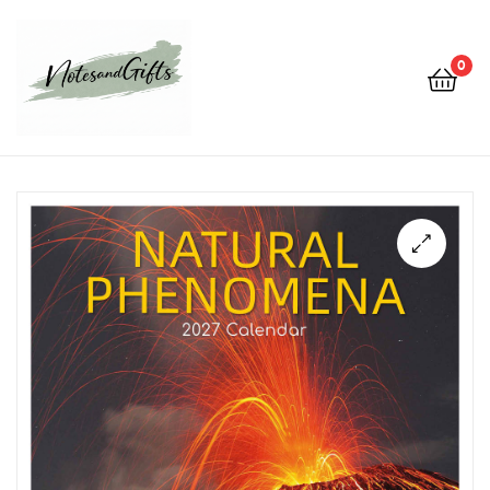
0
Notes&gifts