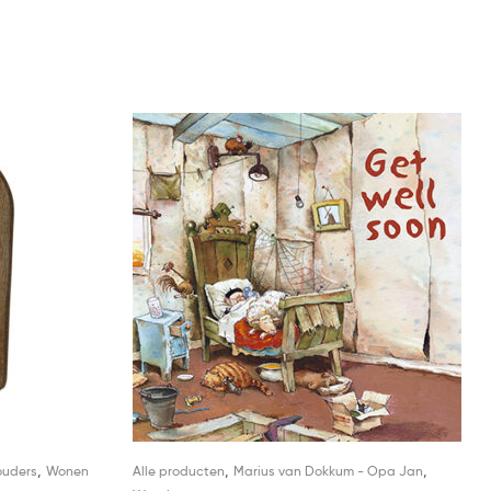
,
,
,
ouders
Wonen
Alle producten
Marius van Dokkum - Opa Jan