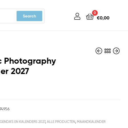
0
Search
€
0,00
c Photography
er 2027
€
€
14,99
14,99
74956
GENDA'S EN KALENDERS 2027
,
ALLE PRODUCTEN
,
MAANDKALENDER