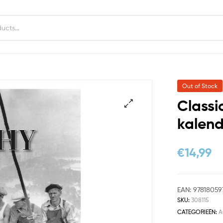
Out of Stock
Classi
kalend
€
14,99
EAN:
97818059
SKU:
308115
CATEGORIEËN:
A