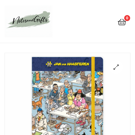
0
Notes&gifts