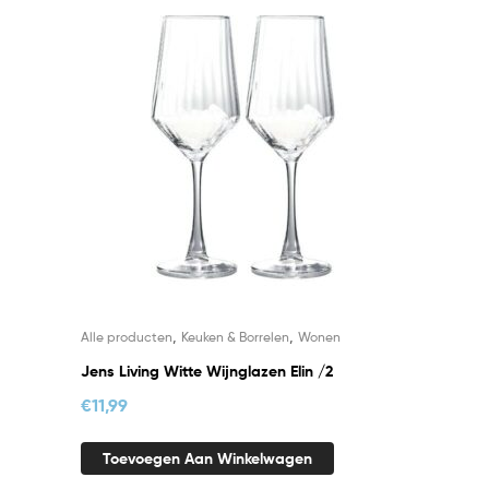
,
,
Alle producten
Keuken & Borrelen
Wonen
Jens Living Witte Wijnglazen Elin /2
€
11,99
Toevoegen Aan Winkelwagen