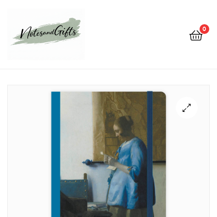
0
Notes&gifts