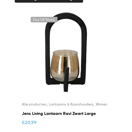
Out Of Stock
,
,
Alle producten
Lantaarns & Kaarshouders
Wonen
Jens Living Lantaarn Ravi Zwart Large
€
20,99