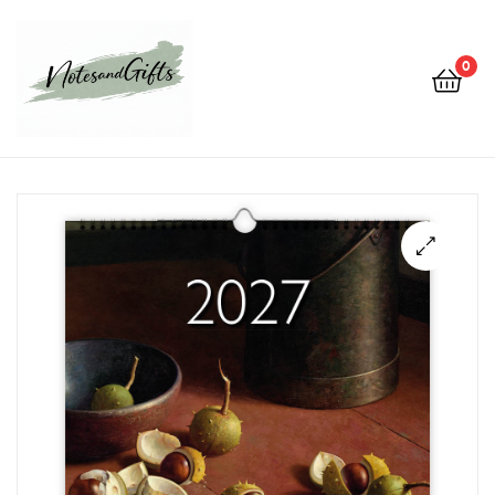
0
Notes&gifts