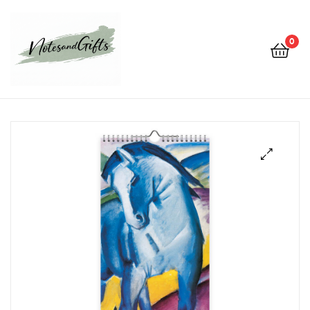
0
Notes&gifts