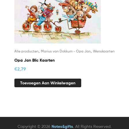
,
,
Alle producten
Marius van Dokkum - Opa Jan
Wenskaarten
Opa Jan Blic Kaarten
€
2,79
Toevoegen Aan Winkelwagen
Copyright © 2026
Notes&gifts
. All Rights Reserved.