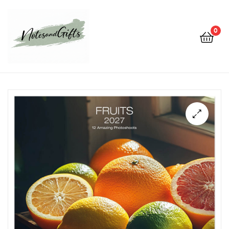
0
Notes&gifts