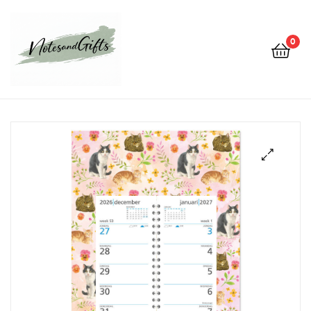
0
Notes&gifts