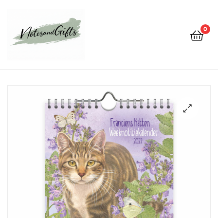
0
Notes&gifts