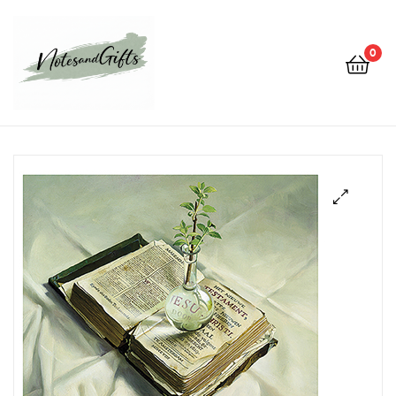
0
Notes&gifts