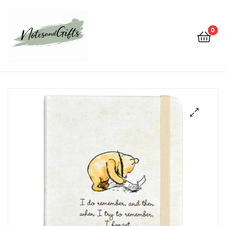
0
Notes&gifts