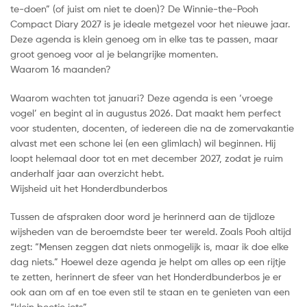
te-doen” (of juist om niet te doen)? De Winnie-the-Pooh
Compact Diary 2027 is je ideale metgezel voor het nieuwe jaar.
Deze agenda is klein genoeg om in elke tas te passen, maar
groot genoeg voor al je belangrijke momenten.
Waarom 16 maanden?
Waarom wachten tot januari? Deze agenda is een ‘vroege
vogel’ en begint al in augustus 2026. Dat maakt hem perfect
voor studenten, docenten, of iedereen die na de zomervakantie
alvast met een schone lei (en een glimlach) wil beginnen. Hij
loopt helemaal door tot en met december 2027, zodat je ruim
anderhalf jaar aan overzicht hebt.
Wijsheid uit het Honderdbunderbos
Tussen de afspraken door word je herinnerd aan de tijdloze
wijsheden van de beroemdste beer ter wereld. Zoals Pooh altijd
zegt: “Mensen zeggen dat niets onmogelijk is, maar ik doe elke
dag niets.” Hoewel deze agenda je helpt om alles op een rijtje
te zetten, herinnert de sfeer van het Honderdbunderbos je er
ook aan om af en toe even stil te staan en te genieten van een
“klein beetje iets”.