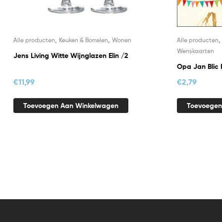
,
,
Alle producten
Keuken & Borrelen
Wonen
Alle producten
Wenskaarten
Jens Living Witte Wijnglazen Elin /2
Opa Jan Blic 
€
11,99
€
2,79
Toevoegen Aan Winkelwagen
Toevoegen