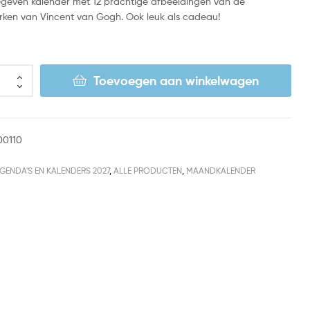
gegeven kalender met 12 prachtige afbeeldingen van de
rken van Vincent van Gogh. Ook leuk als cadeau!
Toevoegen aan winkelwagen
00110
GENDA'S EN KALENDERS 2027
,
ALLE PRODUCTEN
,
MAANDKALENDER