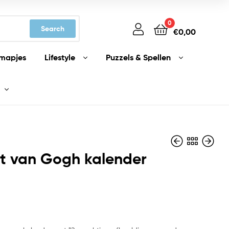
0
Search
€
0,00
mapjes
Lifestyle
Puzzels & Spellen
t van Gogh kalender
€
€
29,99
24,99