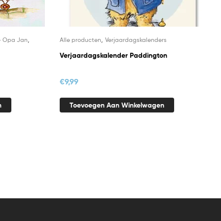
,
,
- Opa Jan
Alle producten
Verjaardagskalenders
Verjaardagskalender Paddington
€
9,99
n
Toevoegen Aan Winkelwagen