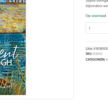
Stijlvol vorm
bijzondere we
Op voorraad
EAN:
97838193
SKU:
102040
CATEGORIEËN:
A