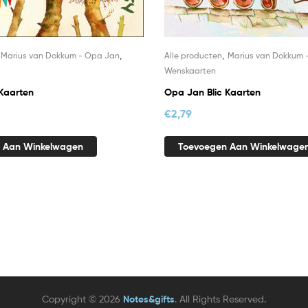
,
,
,
Marius van Dokkum - Opa Jan
Alle producten
Marius van Dokkum 
Wenskaarten
Kaarten
Opa Jan Blic Kaarten
€
2,79
 Aan Winkelwagen
Toevoegen Aan Winkelwage
Copyright © 2026
Notes&gifts
. All Rights Reserved.