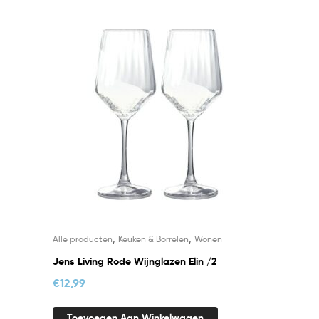
,
,
Alle producten
Keuken & Borrelen
Wonen
Jens Living Rode Wijnglazen Elin /2
€
12,99
Toevoegen Aan Winkelwagen