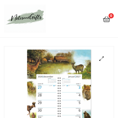
0
Notes&gifts