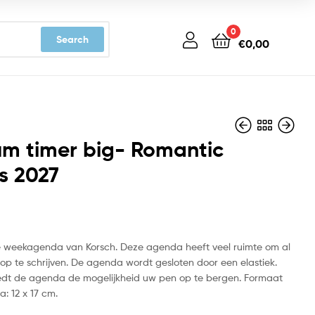
0
Search
€
0,00
m timer big- Romantic
s 2027
€
€
17,99
16,99
ke weekagenda van Korsch. Deze agenda heeft veel ruimte om al
op te schrijven. De agenda wordt gesloten door een elastiek.
edt de agenda de mogelijkheid uw pen op te bergen. Formaat
: 12 x 17 cm.