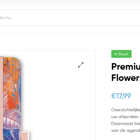
In Stock
Premiu
Flower
€
17,99
Overzichtelij
uw afspraken 
Daarnaast bi
van de agenda