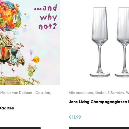
,
,
,
,
Marius van Dokkum - Opa Jan
Alle producten
Keuken & Borrelen
W
Jens Living Champagneglazen E
Kaarten
€
11,99