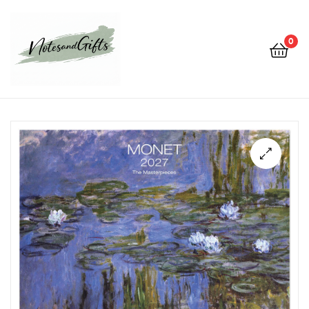
0
Notes&gifts