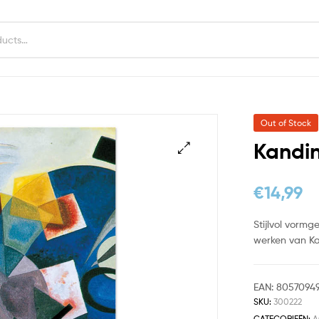
Out of Stock
Kandin
€
14,99
Stijlvol vorm
werken van Ka
EAN:
8057094
SKU:
300222
CATEGORIEËN:
A