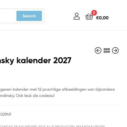
0
Search
€
0,00
sky kalender 2027
€
14,99
€
14,99
gegeven kalender met 12 prachtige afbeeldingen van bijzondere
ndinsky. Ook leuk als cadeau!
922949
GENDA'S EN KALENDERS 2027
,
ALLE PRODUCTEN
,
MAANDKALENDER