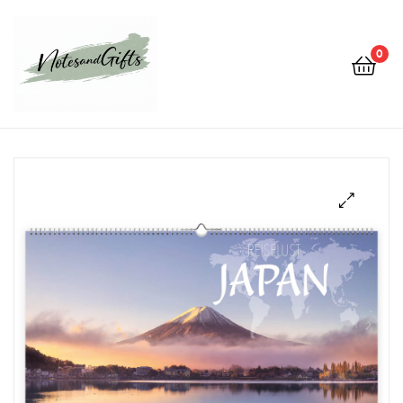
0
Notes&gifts