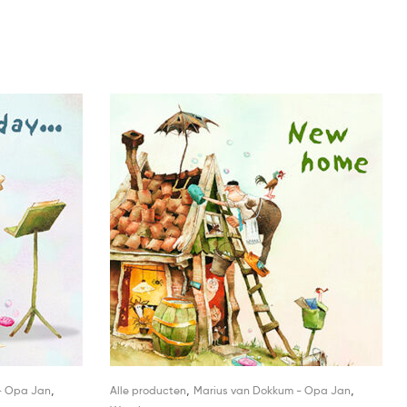
,
,
,
- Opa Jan
Alle producten
Marius van Dokkum - Opa Jan