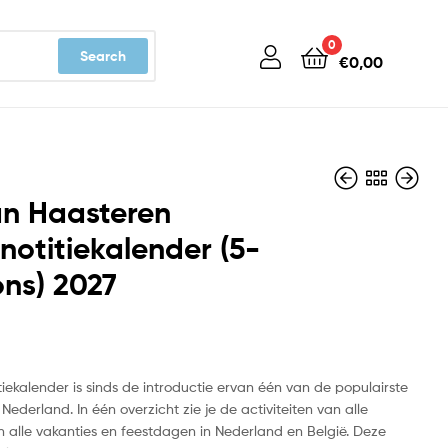
0
Search
€
0,00
an Haasteren
enotitiekalender (5-
ns) 2027
€
€
13,99
13,99
tiekalender is sinds de introductie ervan één van de populairste
Nederland. In één overzicht zie je de activiteiten van alle
n alle vakanties en feestdagen in Nederland en België. Deze