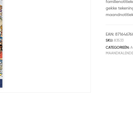
familienotitie
gekke tekenin
maandnotitiek
EAN:
87164676
SKU:
83533
CATEGORIEËN:
A
MAANDKALEND