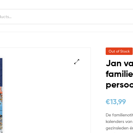
Out of Stock
Jan v
famili
persoo
€
13,99
De familienoti
kalenders van 
gezinsleden é