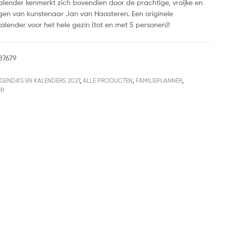
kalender kenmerkt zich bovendien door de prachtige, vroijke en
gen van kunstenaar Jan van Haasteren. Een originele
alender voor het hele gezin (tot en met 5 personen)!
87679
GENDA'S EN KALENDERS 2027
,
ALLE PRODUCTEN
,
FAMILIEPLANNER
,
ER