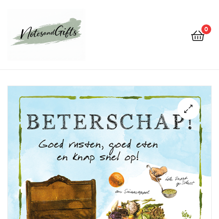
0
Notes&gifts