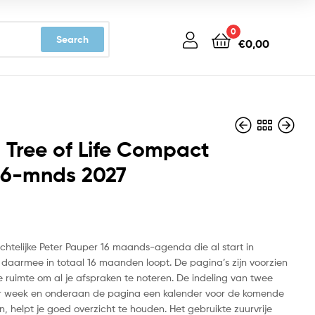
0
Search
€
0,00
 Tree of Life Compact
16-mnds 2027
€
€
16,99
16,99
ichtelijke Peter Pauper 16 maands-agenda die al start in
daarmee in totaal 16 maanden loopt. De pagina’s zijn voorzien
 ruimte om al je afspraken te noteren. De indeling van twee
er week en onderaan de pagina een kalender voor de komende
 helpt je goed overzicht te houden. Het gebruikte zuurvrije