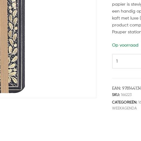
papier is ste
een handig opb
kaft met luxe 
product compl
Pauper statio
Op voorraad
EAN:
97814413
SKU:
166223
CATEGORIEËN:
1
WEEKAGENDA