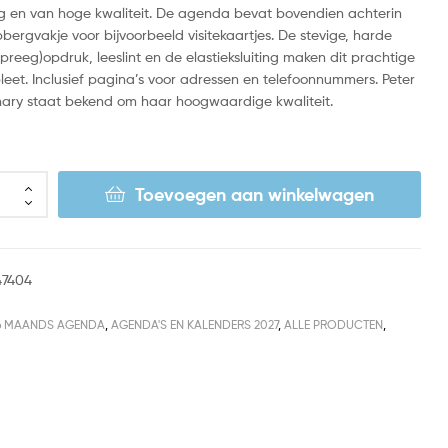
vig en van hoge kwaliteit. De agenda bevat bovendien achterin
ergvakje voor bijvoorbeeld visitekaartjes. De stevige, harde
(preeg)opdruk, leeslint en de elastieksluiting maken dit prachtige
eet. Inclusief pagina’s voor adressen en telefoonnummers. Peter
nary staat bekend om haar hoogwaardige kwaliteit.
Toevoegen aan winkelwagen
47404
6 MAANDS AGENDA
,
AGENDA'S EN KALENDERS 2027
,
ALLE PRODUCTEN
,