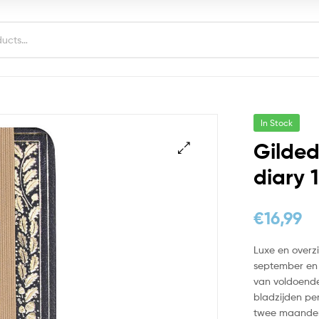
In Stock
Gilded
diary 
€
16,99
Luxe en overz
september en 
van voldoende
bladzijden p
twee maanden,