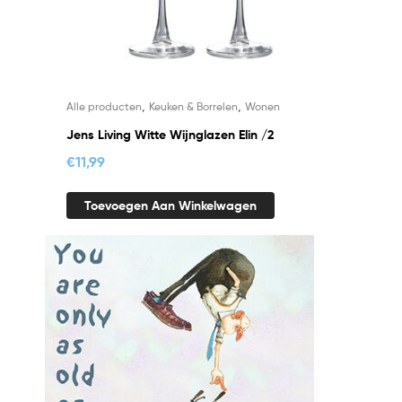
,
,
Alle producten
Keuken & Borrelen
Wonen
Jens Living Witte Wijnglazen Elin /2
€
11,99
Toevoegen Aan Winkelwagen