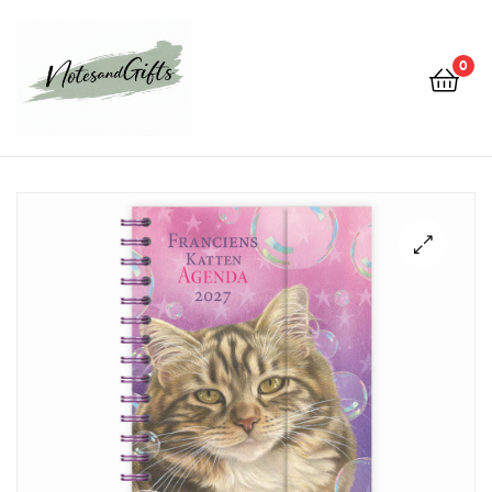
0
Notes&gifts