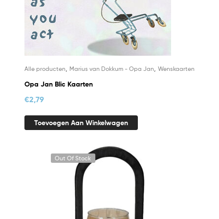
,
,
Alle producten
Marius van Dokkum - Opa Jan
Wenskaarten
Opa Jan Blic Kaarten
€
2,79
Toevoegen Aan Winkelwagen
Out Of Stock