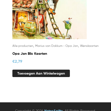
,
,
Alle producten
Marius van Dokkum - Opa Jan
Wenskaarten
Opa Jan Blic Kaarten
€
2,79
Toevoegen Aan Winkelwagen
Copyright © 2026
Notes&gifts
. All Rights Reserved.