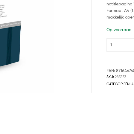
notitiepagina
Formaat A4 (1
makkelijk open
Op voorraad
EAN:
87164676
SKU:
283533
CATEGORIEËN:
A