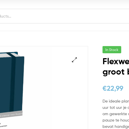
In Stock
Flexwe
groot 
€
22,99
De ideale pla
uur tot uur je 
om gewerkte u
pauze te houd
bevat handige