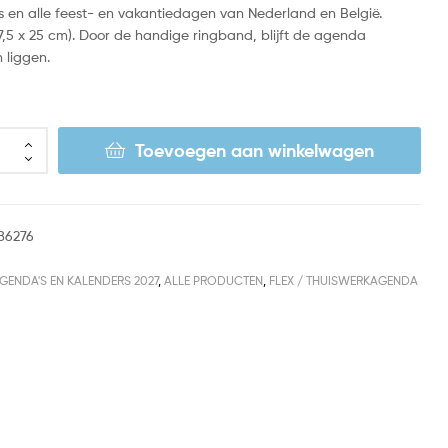
’s en alle feest- en vakantiedagen van Nederland en België.
7,5 x 25 cm). Door de handige ringband, blijft de agenda
 liggen.
Toevoegen aan winkelwagen
86276
GENDA'S EN KALENDERS 2027
,
ALLE PRODUCTEN
,
FLEX / THUISWERKAGENDA