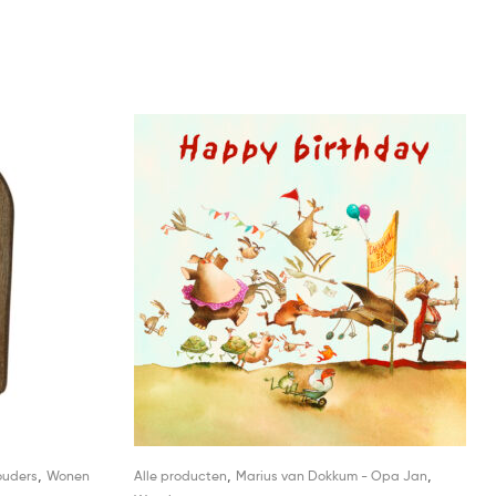
,
,
,
ouders
Wonen
Alle producten
Marius van Dokkum - Opa Jan