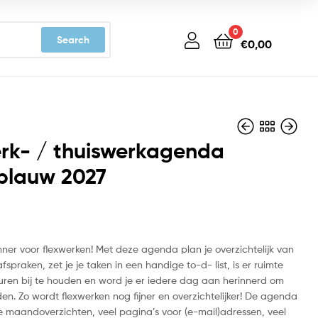
0
Search
€
0,00
rk- / thuiswerkagenda
blauw 2027
€
€
22,99
14,99
nner voor flexwerken! Met deze agenda plan je overzichtelijk van
afspraken, zet je je taken in een handige to-d- list, is er ruimte
ren bij te houden en word je er iedere dag aan herinnerd om
en. Zo wordt flexwerken nog fijner en overzichtelijker! De agenda
 maandoverzichten, veel pagina’s voor (e-mail)adressen, veel