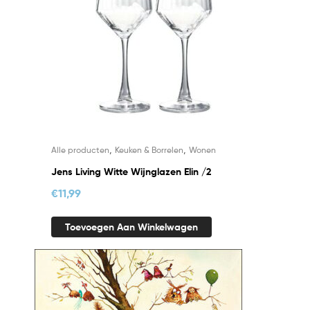
,
,
Alle producten
Keuken & Borrelen
Wonen
Jens Living Witte Wijnglazen Elin /2
€
11,99
Toevoegen Aan Winkelwagen