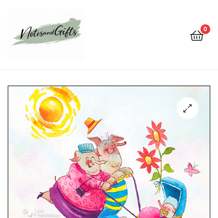
0
Notes&gifts