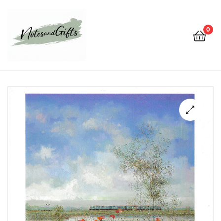
0
Notes&gifts