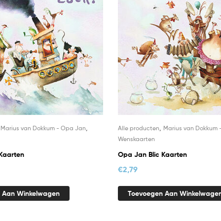
,
,
,
Marius van Dokkum - Opa Jan
Alle producten
Marius van Dokkum 
Wenskaarten
Kaarten
Opa Jan Blic Kaarten
€
2,79
 Aan Winkelwagen
Toevoegen Aan Winkelwage