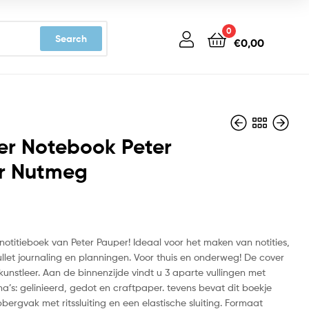
0
Search
€
0,00
er Notebook Peter
r Nutmeg
€
€
16,99
16,99
 notitieboek van Peter Pauper! Ideaal voor het maken van notities,
llet journaling en planningen. Voor thuis en onderweg! De cover
l kunstleer. Aan de binnenzijde vindt u 3 aparte vullingen met
a’s: gelinieerd, gedot en craftpaper. tevens bevat dit boekje
ergvak met ritssluiting en een elastische sluiting. Formaat