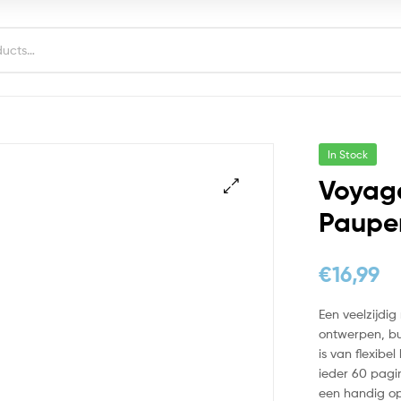
In Stock
Voyag
Paupe
€
16,99
Een veelzijdig
ontwerpen, bu
is van flexibe
ieder 60 pagin
een handig opb