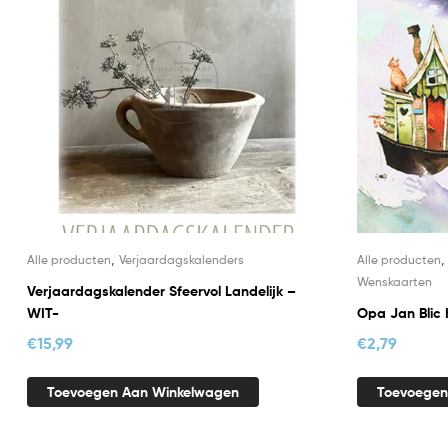
,
Alle producten
Verjaardagskalenders
Alle producten
Wenskaarten
Verjaardagskalender Sfeervol Landelijk –
WIT-
Opa Jan Blic 
€
15,99
€
2,79
Toevoegen Aan Winkelwagen
Toevoegen