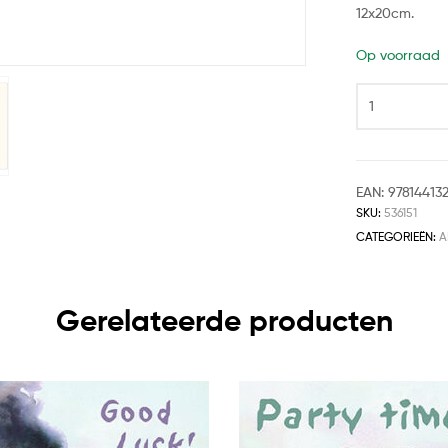
12x20cm.
Op voorraad
EAN:
97814413
SKU:
536151
CATEGORIEËN:
A
Gerelateerde producten