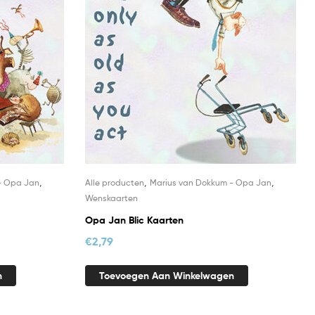
,
,
,
- Opa Jan
Alle producten
Marius van Dokkum - Opa Jan
Wenskaarten
Opa Jan Blic Kaarten
€
2,79
n
Toevoegen Aan Winkelwagen