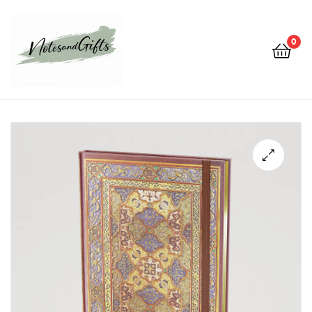
0
Notes&gifts