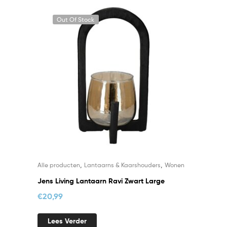
Out Of Stock
,
,
Alle producten
Lantaarns & Kaarshouders
Wonen
Jens Living Lantaarn Ravi Zwart Large
€
20,99
Lees Verder